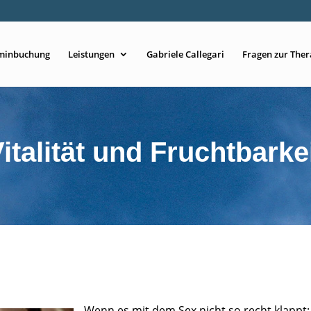
minbuchung
Leistungen
Gabriele Callegari
Fragen zur Ther
italität und Fruchtbarke
Wenn es mit dem Sex nicht so recht klappt