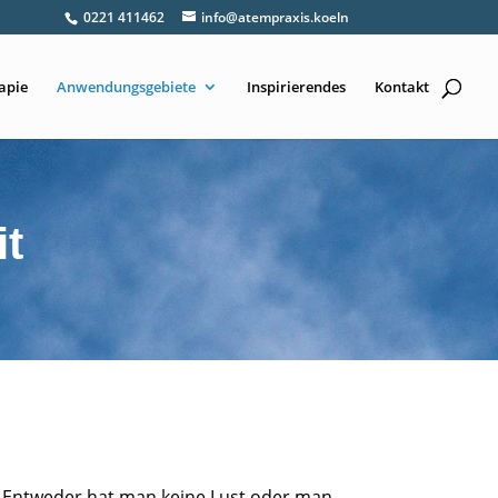
0221 411462
info@atempraxis.koeln
apie
Anwendungsgebiete
Inspirierendes
Kontakt
it
: Entweder hat man keine Lust oder man